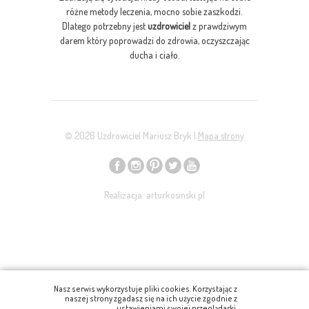
różne metody leczenia, mocno sobie zaszkodzi.
Dlatego potrzebny jest
uzdrowiciel
z prawdziwym
darem który poprowadzi do zdrowia, oczyszczając
ducha i ciało.
© 2026 Uzdrowiciel Mariusz Bryk |
Mapa strony
Realizacja: arturkosinski.pl
Nasz serwis wykorzystuje pliki cookies. Korzystając z
naszej strony zgadasz się na ich użycie zgodnie z
ustawieniami swojej przeglądarki.