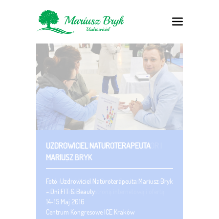
UZDROWICIEL NATUROTERAPEUTA
MARIUSZ BRYK
Foto: Uzdrowiciel Naturoterapeuta Mariusz Bryk
– Dni FIT & Beauty
14-15 Maj 2016
Centrum Kongresowe ICE Kraków