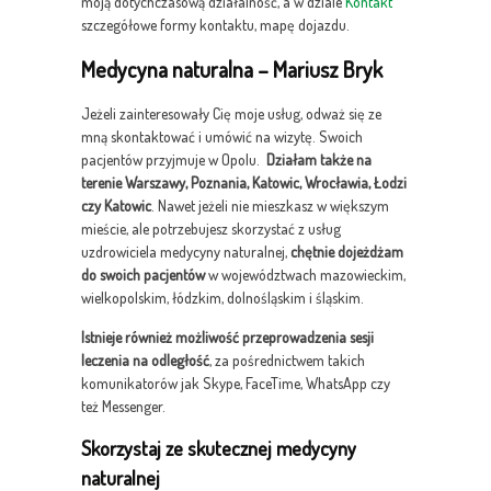
moją dotychczasową działalność, a w dziale
Kontakt
szczegółowe formy kontaktu, mapę dojazdu.
Medycyna naturalna – Mariusz Bryk
Jeżeli zainteresowały Cię moje usług, odważ się ze
mną skontaktować i umówić na wizytę. Swoich
pacjentów przyjmuje w Opolu.
Działam także na
terenie Warszawy, Poznania, Katowic, Wrocławia, Łodzi
czy Katowic
. Nawet jeżeli nie mieszkasz w większym
mieście, ale potrzebujesz skorzystać z usług
uzdrowiciela medycyny naturalnej,
chętnie dojeżdżam
do swoich pacjentów
w województwach mazowieckim,
wielkopolskim, łódzkim, dolnośląskim i śląskim.
Istnieje również możliwość przeprowadzenia sesji
leczenia na odległość
, za pośrednictwem takich
komunikatorów jak Skype, FaceTime, WhatsApp czy
też Messenger.
Skorzystaj ze skutecznej medycyny
naturalnej